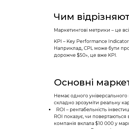
Чим відрізняют
Маркетингові метрики – це всі д
KPI – Key Performance Indicato
Наприклад, CPL може бути про
дорожче $50», це вже KPI.
Основні маркет
Немає одного універсального п
складно зрозуміти реальну ка
ROI – рентабельність інвести
ROI показує, чи повертаються в
компанія вклала $10 000 у марк