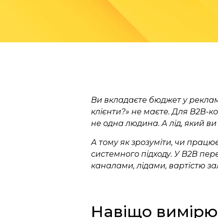
Ви вкладаєте бюджет у рекламу,
клієнти?» не маєте. Для B2B-к
не одна людина. А лід, який ви
А тому як зрозуміти, чи працю
системного підходу. У B2B пере
каналами, лідами, вартістю з
Навіщо вимірю