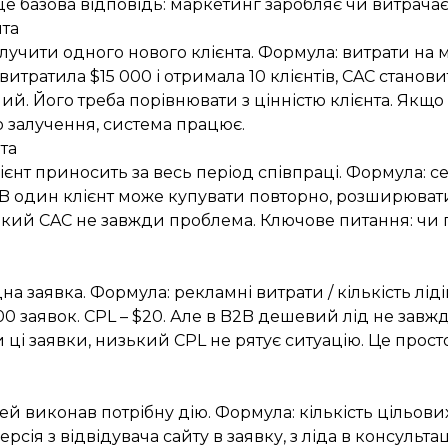
е базова відповідь: маркетинг заробляє чи витрача
нта
лучити одного нового клієнта. Формула: витрати на ма
итратила $15 000 і отримала 10 клієнтів, CAC становит
ий. Його треба порівнювати з цінністю клієнта.
Якщо 
о залучення, система працює.
нта
ієнт приносить за весь період співпраці. Формула: се
B один клієнт може купувати повторно, розширюват
сокий CAC не завжди проблема.
Ключове питання: чи 
на заявка. Формула: рекламні витрати / кількість ліді
00 заявок. CPL – $20. Але в B2B дешевий лід не завжд
 ці заявки, низький CPL не рятує ситуацію. Це прост
й виконав потрібну дію. Формула: кількість цільових д
сія з відвідувача сайту в заявку, з ліда в консультац