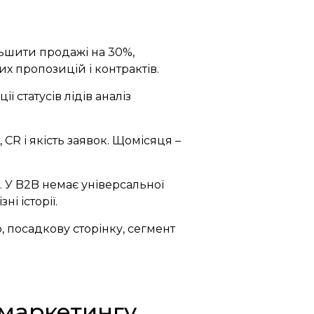
льшити продажі на 30%,
их пропозицій і контрактів.
ї статусів лідів аналіз
CR і якість заявок. Щомісяця –
 У B2B немає універсальної
ні історії.
, посадкову сторінку, сегмент
 маркетингу