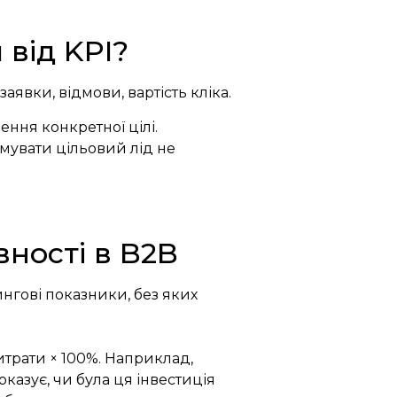
від KPI?
заявки, відмови, вартість кліка.
ення конкретної цілі.
мувати цільовий лід не
ності в B2B
нгові показники, без яких
итрати × 100%.
Наприклад,
оказує, чи була ця інвестиція