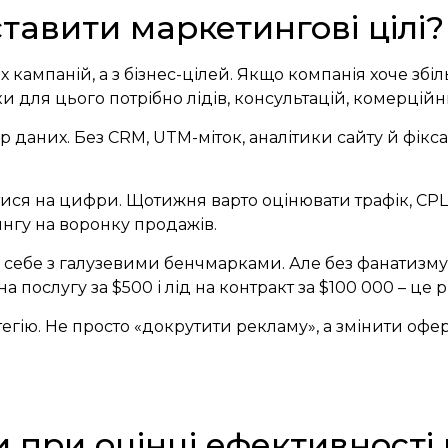
тавити маркетингові цілі?
 кампаній, а з бізнес-цілей. Якщо компанія хоче збі
и для цього потрібно лідів, консультацій, комерційн
 даних. Без CRM, UTM-міток, аналітики сайту й фіксаці
ися на цифри. Щотижня варто оцінювати трафік, CPL, 
ингу на воронку продажів.
 себе з галузевими бенчмарками. Але без фанатизму.
а послугу за $500 і лід на контракт за $100 000 – це різ
тегію. Не просто «докрутити рекламу», а змінити офер
 при оцінці ефективності