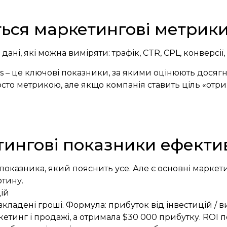
ься маркетингові метрики 
ані, які можна виміряти: трафік, CTR, CPL, конверсії, 
rs – це ключові показники, за якими оцінюють досягн
сто метрикою, але якщо компанія ставить ціль «отри
ингові показники ефектив
оказника, який пояснить усе. Але є основні маркети
ртину.
цій
кладені гроші. Формула: прибуток від інвестицій / в
етинг і продажі, а отримала $30 000 прибутку. ROI п