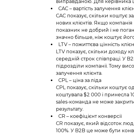
виправданою.
Для керівника ц
CAC – вартість залучення кліє
CAC показує, скільки коштує за
нових клієнтів.
Якщо компанія в
показник не добрий і не поган
значно більше, ніж коштує йог
LTV – пожиттєва цінність кліє
LTV показує, скільки доходу кл
середній строк співпраці.
У B2
підрозділи компанії. Тому ви
залучення клієнта.
CPL – ціна за ліда
CPL показує, скільки коштує од
коштувала $2 000 і принесла 1
sales-команда не може закрити
результату.
CR – коефіцієнт конверсії
CR показує, який відсоток люде
100%.
У B2B це може бути конвер