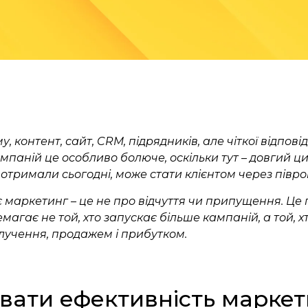
 контент, сайт, CRM, підрядників, але чіткої відпові
омпаній це особливо болюче, оскільки тут – довгий 
 отримали сьогодні, може стати клієнтом через півро
є маркетинг – це не про відчуття чи припущення. Це 
магає не той, хто запускає більше кампаній, а той, х
алучення, продажем і прибутком.
вати ефективність маркет