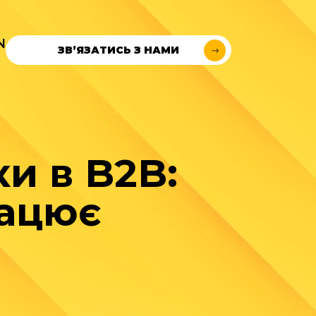
N
ЗВ’ЯЗАТИСЬ З НАМИ
и в B2B:
рацює