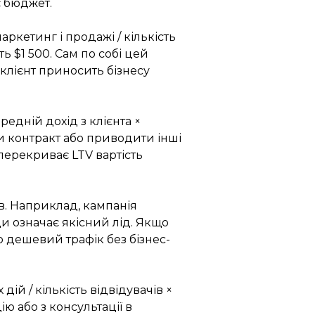
є бюджет.
ркетинг і продажі / кількість
ь $1 500. Сам по собі цей
клієнт приносить бізнесу
редній дохід з клієнта ×
и контракт або приводити інші
перекриває LTV вартість
в.
Наприклад, кампанія
и означає якісний лід.
Якщо
о дешевий трафік без бізнес-
ій / кількість відвідувачів ×
ію або з консультації в