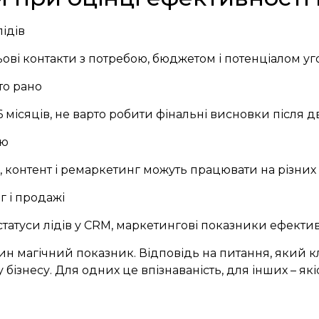
лідів
льові контакти з потребою, бюджетом і потенціалом уг
то рано
місяців, не варто робити фінальні висновки після дв
лю
il, контент і ремаркетинг можуть працювати на різних
г і продажі
статуси лідів у CRM, маркетингові показники ефекти
дин магічний показник. Відповідь на питання, який 
бізнесу. Для одних це впізнаваність, для інших – якісн