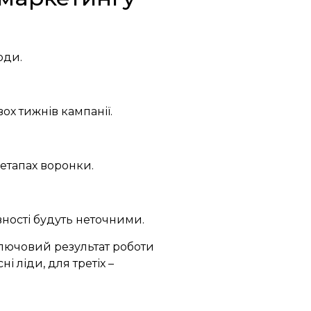
оди.
ох тижнів кампанії.
 етапах воронки.
вності будуть неточними.
ключовий результат роботи
і ліди, для третіх –