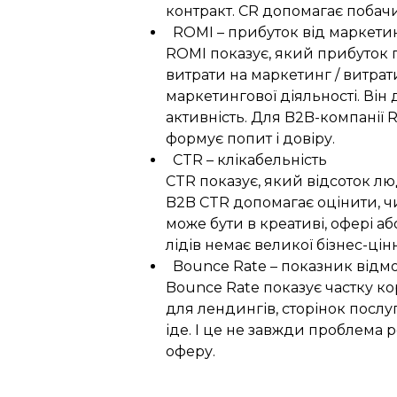
контракт.
CR допомагає побачит
ROMI – прибуток від маркети
ROMI показує, який прибуток 
витрати на маркетинг / витрат
маркетингової діяльності. Він
активність.
Для B2B-компанії R
формує попит і довіру.
CTR – клікабельність
CTR показує, який відсоток лю
B2B CTR допомагає оцінити, чи
може бути в креативі, офері аб
лідів немає великої бізнес-цінн
Bounce Rate – показник відм
Bounce Rate показує частку ко
для лендингів, сторінок послуг
іде.
І це не завжди проблема р
оферу.