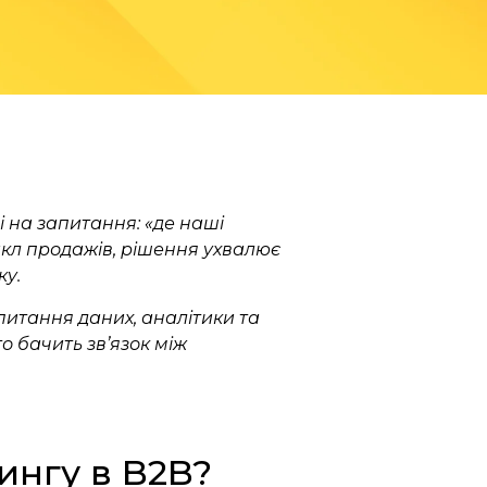
ді на запитання: «де наші
цикл продажів, рішення ухвалює
ку.
питання даних, аналітики та
то бачить зв’язок між
ингу в B2B?