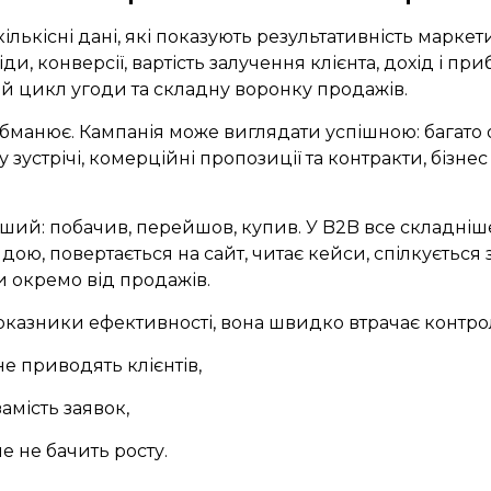
ількісні дані, які показують результативність маркет
ди, конверсії, вартість залучення клієнта, дохід і пр
й цикл угоди та складну воронку продажів.
обманює. Кампанія може виглядати успішною: багато ох
зустрічі, комерційні пропозиції та контракти, бізнес 
тший: побачив, перейшов, купив. У B2B все складніше
ою, повертається на сайт, читає кейси, спілкується з
и окремо від продажів.
оказники ефективності, вона швидко втрачає контр
не приводять клієнтів,
амість заявок,
ле не бачить росту.