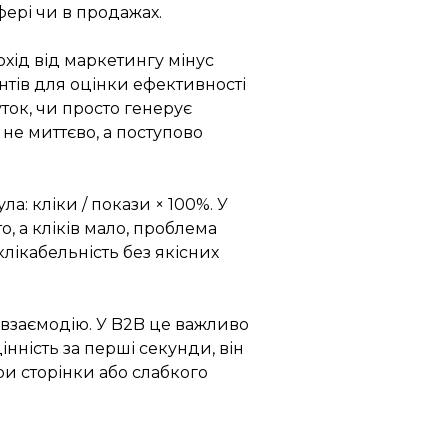
фері чи в продажах.
хід від маркетингу мінус
нтів для оцінки ефективності
ток, чи просто генерує
не миттєво, а поступово
: кліки / покази × 100%.
У
, а кліків мало, проблема
лікабельність без якісних
 взаємодію.
У B2B це важливо
інність за перші секунди, він
ри сторінки або слабкого