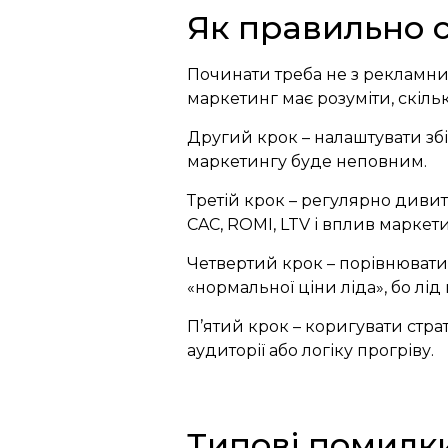
Як правильно с
Починати треба не з рекламних
маркетинг має розуміти, скільк
Другий крок – налаштувати збір
маркетингу буде неповним.
Третій крок – регулярно дивит
CAC, ROMI, LTV і вплив маркет
Четвертий крок – порівнювати
«нормальної ціни ліда», бо лід н
П’ятий крок – коригувати стра
аудиторії або логіку прогріву.
Типові помилки