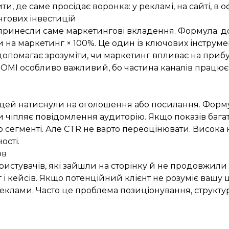
и, де саме просідає воронка: у рекламі, на сайті, в о
нгових інвестицій
принесли саме маркетингові вкладення. Формула: до
и на маркетинг × 100%.
Це один із ключових інструме
 допомагає зрозуміти, чи маркетинг впливає на прибу
OMI особливо важливий, бо частина каналів працює 
дей натиснули на оголошення або посилання. Формула
 чіпляє повідомлення аудиторію. Якщо показів багато
о сегменті.
Але CTR не варто переоцінювати. Висока к
ості.
ов
ристувачів, які зайшли на сторінку й не продовжили
 і кейсів. Якщо потенційний клієнт не розуміє вашу ц
еклами. Часто це проблема позиціонування, структу