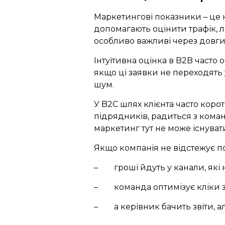
Маркетингові показники – це к
допомагають оцінити трафік, лі
особливо важливі через довги
Інтуїтивна оцінка в B2B часто 
якщо ці заявки не переходять у 
шум.
У B2C шлях клієнта часто коро
підрядників, радиться з команд
маркетинг тут не може існуват
Якщо компанія не відстежує п
–
гроші йдуть у канали, які 
–
команда оптимізує кліки з
–
а керівник бачить звіти, а